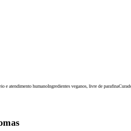
e atendimento humano
Ingredientes veganos, livre de parafina
Curadoria m
romas